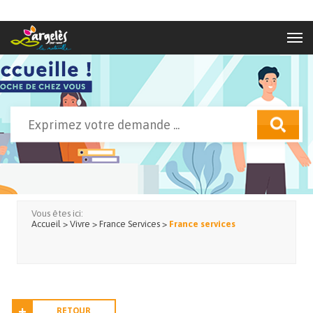
Aller au contenu principal
Rechercher
Formulaire de recherche
Vous êtes ici:
Accueil
>
Vivre
>
France Services
>
France services
RETOUR