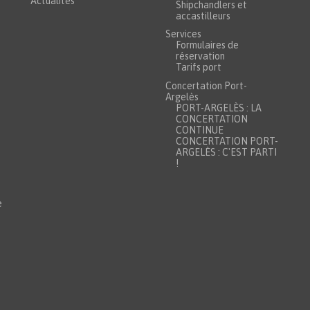
Actualités
Shipchandlers et
accastilleurs
Services
Formulaires de
réservation
Tarifs port
Concertation Port-
Argelès
PORT-ARGELÈS : LA
CONCERTATION
CONTINUE
CONCERTATION PORT-
ARGELÈS : C'EST PARTI
!
e