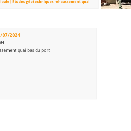
ipale | Etudes géotechniques rehaussement quai
8/07/2024
024
ssement quai bas du port