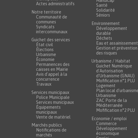
Handicap
Actes administratifs
Santé
Solidarité
Notre territoire
Séniors
Communauté de
communes
Environnement
Syndicats
Développement
intercommunaux
durable
Déchets
Guichet des services
Eau et assainissement
État civil
Gestion et prévention
Élections
des risques
Urbanisme
Économie
Urbanisme / Habitat
Permanences des
Guichet Numérique
caisses en Mairie
d'Autorisation
Avis d'appel à la
d'Urbanisme (GNAU)
concurrence
Mofification n°1 PLU
Travaux
Logement
Plan local d'urbanism
Services municipaux
Urbanisme
Police Municipale
ZAC Porte de la
Services municipaux
Méditerranée
Équipements
Mofification n°2 PLU
municipaux
Vente de matériel
Economie / emploi
Commerce
Marchés publics
Développement
Notifications de
économique
marchés