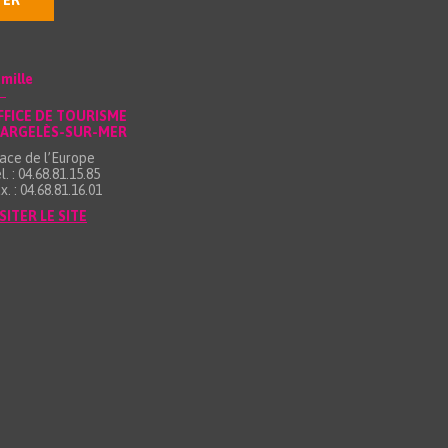
TER
mille
FFICE DE TOURISME
’ARGELÈS-SUR-MER
ace de l’Europe
l. : 04.68.81.15.85
x. : 04.68.81.16.01
SITER LE SITE