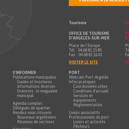
S'INSCRIRE À LA NEWSLET
Tourisme
Fa
OFFICE DE TOURISME
O
D’ARGELÈS-SUR-MER
D
Place de l’Europe
Pl
Tél. : 04.68.81.15.85
Té
Fax. : 04.68.81.16.01
Fa
VISITER LE SITE
VI
S'INFORMER
PORT
Publications municipales
Webcam Port-Argelès
Guides et brochures
Infos pratiques
Informations diverses
Coordonnées utiles
Granotes : le magazine
Conditions d'accueil
municipal
Services et
équipements
Agenda complet
Réglementation
Délégués de quartier
Rendez-vous citoyens
Loisirs associatifs
Nouveaux argelésiens
Professionnels du port
Réunions de secteurs
Loisirs et activités
Pêcheurs