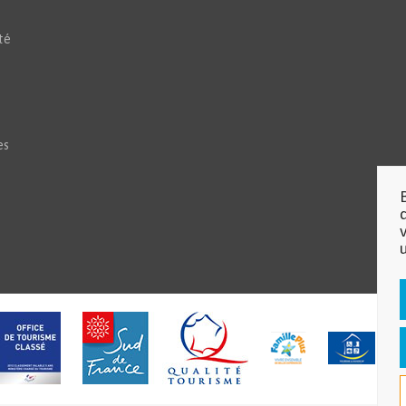
té
es