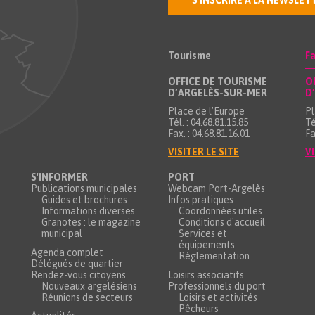
S'INSCRIRE À LA NEWSLET
Tourisme
Fa
OFFICE DE TOURISME
O
D’ARGELÈS-SUR-MER
D
Place de l’Europe
Pl
Tél. : 04.68.81.15.85
Té
Fax. : 04.68.81.16.01
Fa
VISITER LE SITE
VI
S'INFORMER
PORT
Publications municipales
Webcam Port-Argelès
Guides et brochures
Infos pratiques
Informations diverses
Coordonnées utiles
Granotes : le magazine
Conditions d'accueil
municipal
Services et
équipements
Agenda complet
Réglementation
Délégués de quartier
Rendez-vous citoyens
Loisirs associatifs
Nouveaux argelésiens
Professionnels du port
Réunions de secteurs
Loisirs et activités
Pêcheurs