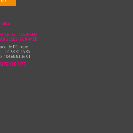
TER
mille
FFICE DE TOURISME
’ARGELÈS-SUR-MER
ace de l’Europe
l. : 04.68.81.15.85
x. : 04.68.81.16.01
SITER LE SITE