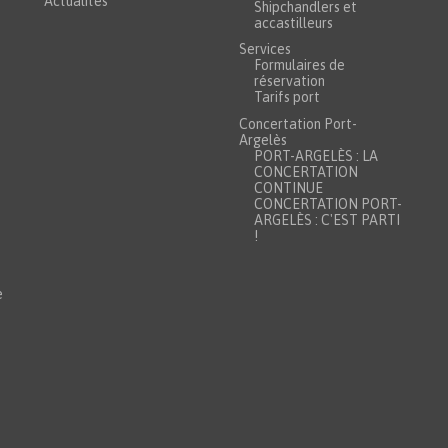
Actualités
Shipchandlers et
accastilleurs
Services
Formulaires de
réservation
Tarifs port
Concertation Port-
Argelès
PORT-ARGELÈS : LA
CONCERTATION
CONTINUE
CONCERTATION PORT-
ARGELÈS : C'EST PARTI
!
e