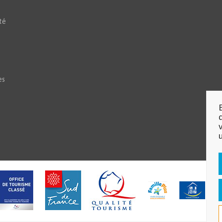
té
es