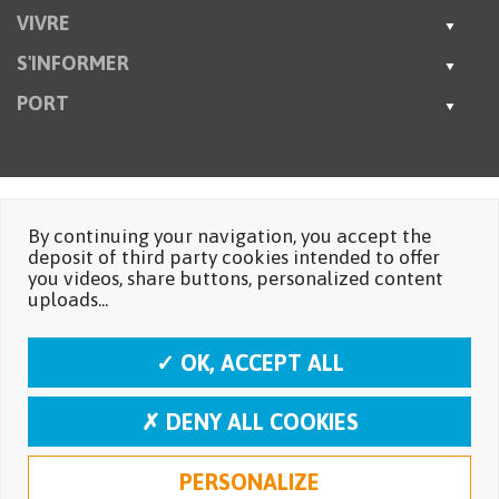
VIVRE
S'INFORMER
PORT
By continuing your navigation, you accept the
deposit of third party cookies intended to offer
you videos, share buttons, personalized content
uploads...
✓ OK, ACCEPT ALL
✗ DENY ALL COOKIES
PERSONALIZE
Mentions légales
Protection des données personnelles