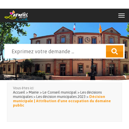
Aller au contenu principal
Rechercher
Formulaire de recherche
Vous êtes ici:
Accueil
>
Mairie
>
Le Conseil municipal
>
Les décisions
municipales
>
Les décision municipales 2023
>
Décision
municipale | Attribution d'une occupation du domaine
public