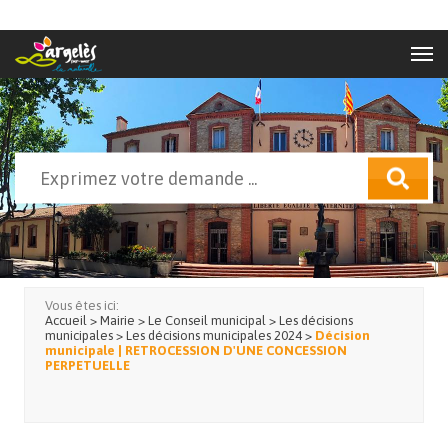
Aller au contenu principal
Rechercher
Formulaire de recherche
Vous êtes ici:
Accueil
>
Mairie
>
Le Conseil municipal
>
Les décisions
municipales
>
Les décisions municipales 2024
>
Décision
municipale | RETROCESSION D'UNE CONCESSION
PERPETUELLE