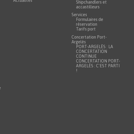
Actualités
Shipchandlers et
accastilleurs
Services
Formulaires de
réservation
Tarifs port
Concertation Port-
Argelès
PORT-ARGELÈS : LA
CONCERTATION
CONTINUE
CONCERTATION PORT-
ARGELÈS : C'EST PARTI
!
e