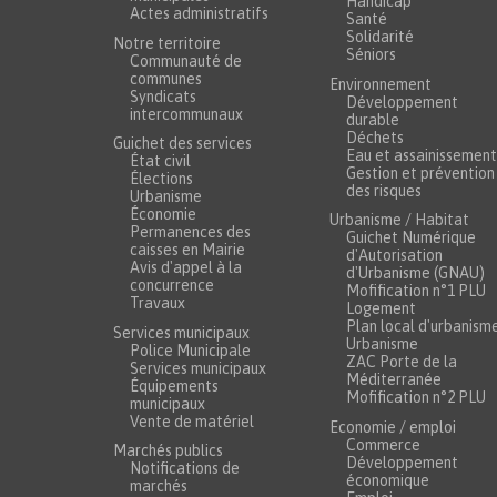
Handicap
Actes administratifs
Santé
Solidarité
Notre territoire
Séniors
Communauté de
communes
Environnement
Syndicats
Développement
intercommunaux
durable
Déchets
Guichet des services
Eau et assainissement
État civil
Gestion et prévention
Élections
des risques
Urbanisme
Économie
Urbanisme / Habitat
Permanences des
Guichet Numérique
caisses en Mairie
d'Autorisation
Avis d'appel à la
d'Urbanisme (GNAU)
concurrence
Mofification n°1 PLU
Travaux
Logement
Plan local d'urbanism
Services municipaux
Urbanisme
Police Municipale
ZAC Porte de la
Services municipaux
Méditerranée
Équipements
Mofification n°2 PLU
municipaux
Vente de matériel
Economie / emploi
Commerce
Marchés publics
Développement
Notifications de
économique
marchés