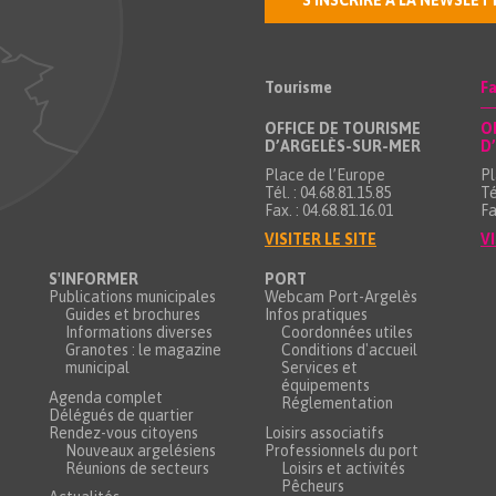
S'INSCRIRE À LA NEWSLET
Tourisme
Fa
OFFICE DE TOURISME
O
D’ARGELÈS-SUR-MER
D
Place de l’Europe
Pl
Tél. : 04.68.81.15.85
Té
Fax. : 04.68.81.16.01
Fa
VISITER LE SITE
VI
S'INFORMER
PORT
Publications municipales
Webcam Port-Argelès
Guides et brochures
Infos pratiques
Informations diverses
Coordonnées utiles
Granotes : le magazine
Conditions d'accueil
municipal
Services et
équipements
Agenda complet
Réglementation
Délégués de quartier
Rendez-vous citoyens
Loisirs associatifs
Nouveaux argelésiens
Professionnels du port
Réunions de secteurs
Loisirs et activités
Pêcheurs