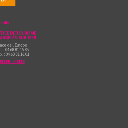
TER
mille
FFICE DE TOURISME
’ARGELÈS-SUR-MER
ace de l’Europe
l. : 04.68.81.15.85
x. : 04.68.81.16.01
SITER LE SITE