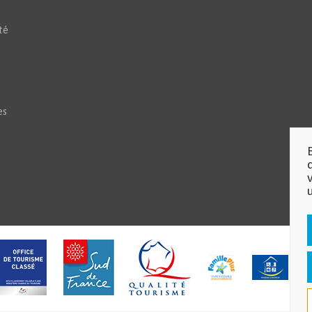
té
es