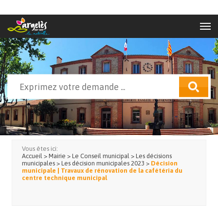
Aller au contenu principal
Rechercher
Formulaire de recherche
Vous êtes ici:
Accueil
>
Mairie
>
Le Conseil municipal
>
Les décisions
municipales
>
Les décision municipales 2023
>
Décision
municipale | Travaux de rénovation de la cafétéria du
centre technique municipal