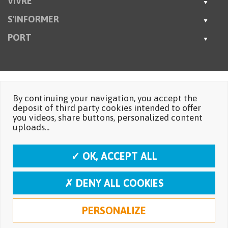
VIVRE
S'INFORMER
PORT
By continuing your navigation, you accept the
deposit of third party cookies intended to offer
you videos, share buttons, personalized content
uploads...
✓ OK, ACCEPT ALL
✗ DENY ALL COOKIES
PERSONALIZE
Mentions légales
Protection des données personnelles
Réalisation: Moustic Multimédia