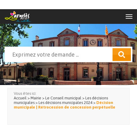
Aller au contenu principal
Rechercher
Formulaire de recherche
Vous êtes ici:
Accueil
>
Mairie
>
Le Conseil municipal
>
Les décisions
municipales
>
Les décisions municipales 2024
>
Décision
municipale | Rétrocession de concession perpétuelle