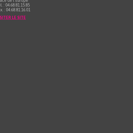
ace de l’Europe
l. : 04.68.81.15.85
x. : 04.68.81.16.01
SITER LE SITE