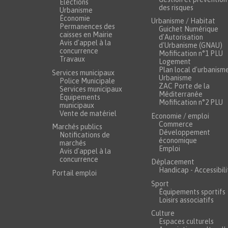
Élections
des risques
Urbanisme
Économie
Urbanisme / Habitat
Permanences des
Guichet Numérique
caisses en Mairie
d'Autorisation
Avis d'appel à la
d'Urbanisme (GNAU)
concurrence
Mofification n°1 PLU
Travaux
Logement
Plan local d'urbanism
Services municipaux
Urbanisme
Police Municipale
ZAC Porte de la
Services municipaux
Méditerranée
Équipements
Mofification n°2 PLU
municipaux
Vente de matériel
Economie / emploi
Commerce
Marchés publics
Développement
Notifications de
économique
marchés
Emploi
Avis d'appel à la
concurrence
Déplacement
Handicap - Accessibili
Portail emploi
Sport
Équipements sportifs
Loisirs associatifs
Culture
Espaces culturels