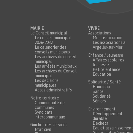
MAIRIE
VIVRE
Le Conseil municipal
Associations
Le conseil municipal
Mon association
2026-2032
Les associations à
Le calendrier des
Argelès-sur-Mer
conseils municipaux
Enfance / Jeunesse
Les archives du conseil
Affaires scolaires
municipal
Jeunesse
Les arrêtés municipaux
Petite enfance
Les archives du Conseil
Éducation
municipal
Les décisions
Solidarité / Santé
municipales
Handicap
Actes administratifs
Santé
Solidarité
Notre territoire
Séniors
Communauté de
communes
Environnement
Syndicats
Développement
intercommunaux
durable
Déchets
Guichet des services
Eau et assainissement
État civil
Gestion et prévention