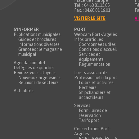
Place de l’Europe
Pl
Tél. : 04.68.81.15.85
Té
Fax. : 04.68.81.16.01
Fa
VISITER LE SITE
VI
S'INFORMER
PORT
Publications municipales
Webcam Port-Argelès
Guides et brochures
Infos pratiques
Informations diverses
Coordonnées utiles
Granotes : le magazine
Conditions d'accueil
municipal
Services et
équipements
Agenda complet
Réglementation
Délégués de quartier
Rendez-vous citoyens
Loisirs associatifs
Nouveaux argelésiens
Professionnels du port
Réunions de secteurs
Loisirs et activités
Pêcheurs
Actualités
Shipchandlers et
accastilleurs
Services
Formulaires de
réservation
Tarifs port
Concertation Port-
Argelès
PORT-ARGELÈS : LA