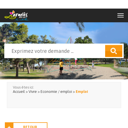
Aller au contenu principal
Rechercher
Formulaire de recherche
Vous êtes ici:
Accueil
>
Vivre
>
Economie / emploi
>
Emploi
RETOUR