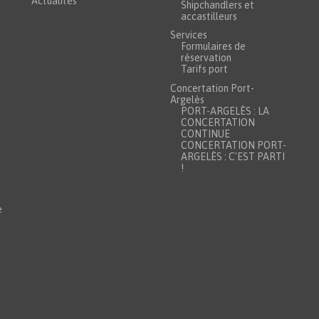
Actualités
Shipchandlers et
accastilleurs
Services
Formulaires de
réservation
Tarifs port
Concertation Port-
Argelès
PORT-ARGELÈS : LA
CONCERTATION
CONTINUE
CONCERTATION PORT-
ARGELÈS : C'EST PARTI
!
e