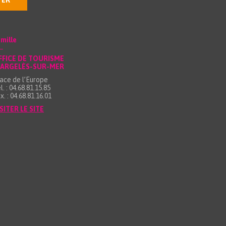
TER
mille
FFICE DE TOURISME
’ARGELÈS-SUR-MER
ace de l’Europe
l. : 04.68.81.15.85
x. : 04.68.81.16.01
SITER LE SITE