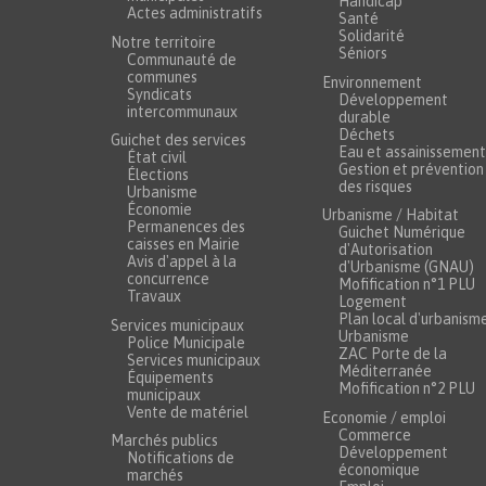
Handicap
Actes administratifs
Santé
Solidarité
Notre territoire
Séniors
Communauté de
communes
Environnement
Syndicats
Développement
intercommunaux
durable
Déchets
Guichet des services
Eau et assainissement
État civil
Gestion et prévention
Élections
des risques
Urbanisme
Économie
Urbanisme / Habitat
Permanences des
Guichet Numérique
caisses en Mairie
d'Autorisation
Avis d'appel à la
d'Urbanisme (GNAU)
concurrence
Mofification n°1 PLU
Travaux
Logement
Plan local d'urbanism
Services municipaux
Urbanisme
Police Municipale
ZAC Porte de la
Services municipaux
Méditerranée
Équipements
Mofification n°2 PLU
municipaux
Vente de matériel
Economie / emploi
Commerce
Marchés publics
Développement
Notifications de
économique
marchés