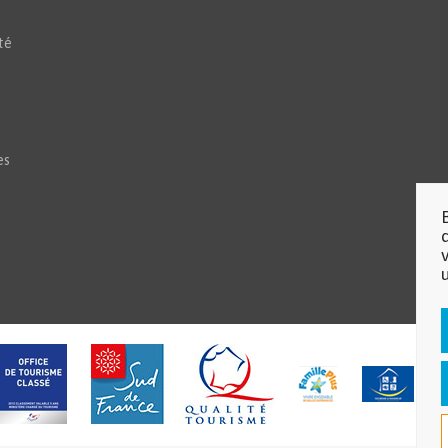
té
es