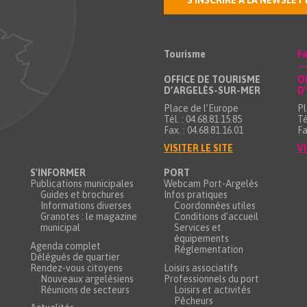
S'INSCRIRE À LA NEWSLET
Tourisme
Fa
OFFICE DE TOURISME
O
D’ARGELÈS-SUR-MER
D
Place de l’Europe
Pl
Tél. : 04.68.81.15.85
Té
Fax. : 04.68.81.16.01
Fa
VISITER LE SITE
VI
S'INFORMER
PORT
Publications municipales
Webcam Port-Argelès
Guides et brochures
Infos pratiques
Informations diverses
Coordonnées utiles
Granotes : le magazine
Conditions d'accueil
municipal
Services et
équipements
Agenda complet
Réglementation
Délégués de quartier
Rendez-vous citoyens
Loisirs associatifs
Nouveaux argelésiens
Professionnels du port
Réunions de secteurs
Loisirs et activités
Pêcheurs