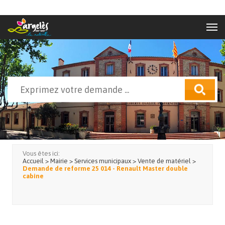
Aller au contenu principal
Rechercher
Formulaire de recherche
Vous êtes ici:
Accueil
>
Mairie
>
Services municipaux
>
Vente de matériel
>
Demande de reforme 25 014 - Renault Master double
cabine