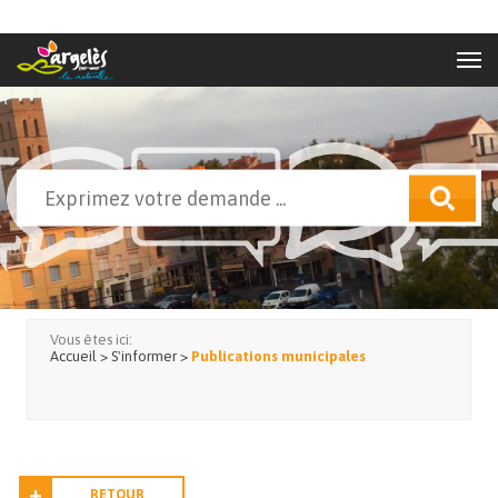
Aller au contenu principal
Rechercher
Formulaire de recherche
Vous êtes ici:
Accueil
>
S'informer
>
Publications municipales
RETOUR