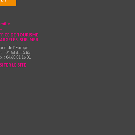
TER
mille
FFICE DE TOURISME
’ARGELÈS-SUR-MER
ace de l’Europe
l. : 04.68.81.15.85
x. : 04.68.81.16.01
SITER LE SITE