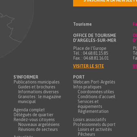
S'INSCRIRE À LA NEWSLET
Tourisme
Fa
OFFICE DE TOURISME
O
D’ARGELÈS-SUR-MER
D
Place de l’Europe
Pl
Tél. : 04.68.81.15.85
Té
Fax. : 04.68.81.16.01
Fa
VISITER LE SITE
VI
S'INFORMER
PORT
Publications municipales
Webcam Port-Argelès
Guides et brochures
Infos pratiques
Informations diverses
Coordonnées utiles
Granotes : le magazine
Conditions d'accueil
municipal
Services et
équipements
Agenda complet
Réglementation
Délégués de quartier
Rendez-vous citoyens
Loisirs associatifs
Nouveaux argelésiens
Professionnels du port
Réunions de secteurs
Loisirs et activités
Pêcheurs