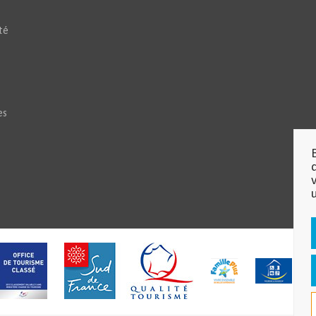
té
es