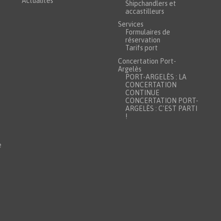
Actualités
Shipchandlers et
accastilleurs
Services
Formulaires de
réservation
Tarifs port
Concertation Port-
Argelès
PORT-ARGELÈS : LA
CONCERTATION
CONTINUE
CONCERTATION PORT-
ARGELÈS : C'EST PARTI
!
e