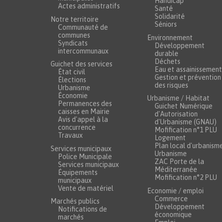
Handicap
Actes administratifs
Santé
Solidarité
Notre territoire
Séniors
Communauté de
communes
Environnement
Syndicats
Développement
intercommunaux
durable
Déchets
Guichet des services
Eau et assainissement
État civil
Gestion et prévention
Élections
des risques
Urbanisme
Économie
Urbanisme / Habitat
Permanences des
Guichet Numérique
caisses en Mairie
d'Autorisation
Avis d'appel à la
d'Urbanisme (GNAU)
concurrence
Mofification n°1 PLU
Travaux
Logement
Plan local d'urbanism
Services municipaux
Urbanisme
Police Municipale
ZAC Porte de la
Services municipaux
Méditerranée
Équipements
Mofification n°2 PLU
municipaux
Vente de matériel
Economie / emploi
Commerce
Marchés publics
Développement
Notifications de
économique
marchés