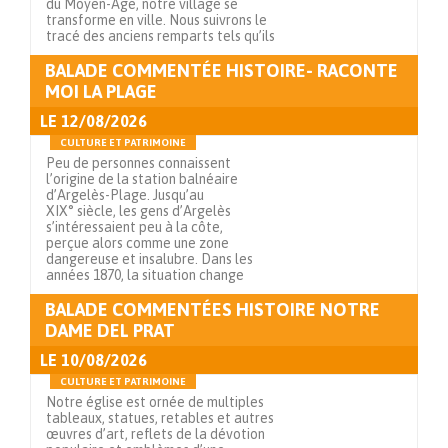
du Moyen-Âge, notre village se
transforme en ville. Nous suivrons le
tracé des anciens remparts tels qu’ils
BALADE COMMENTÉE HISTOIRE- RACONTE
Voir en détails
MOI LA PLAGE
LE
12/08/2026
CULTURE ET PATRIMOINE
Peu de personnes connaissent
l’origine de la station balnéaire
d’Argelès-Plage. Jusqu’au
XIX° siècle, les gens d’Argelès
s’intéressaient peu à la côte,
perçue alors comme une zone
dangereuse et insalubre. Dans les
années 1870, la situation change
BALADE COMMENTÉES HISTOIRE NOTRE
Voir en détails
DAME DEL PRAT
LE
10/08/2026
CULTURE ET PATRIMOINE
Notre église est ornée de multiples
tableaux, statues, retables et autres
œuvres d’art, reflets de la dévotion