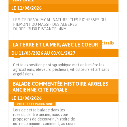
LE
11/08/2026
LE SITE DE VALMY AU NATUREL "LES RICHESSES DU
PIEMONT DU MASSIF DES ALBERES"
DUREE : 2H30 DISTANCE : 4KM
Voir en détails
LA TERRE ET LA MER, AVEC LE COEUR
DU
11/05/2026
AU
03/01/2027
Cette exposition photographique met en lumière les
agriculteurs, éleveurs, pêcheurs, viticulteurs et artisans
argelésiens.
BALADE COMMENTÉE HISTOIRE ARGELES
Voir en détails
ANCIENNE CITÉ ROYALE
LE
11/08/2026
CULTURE ET PATRIMOINE
Lors de cette balade dans les
rues du centre ancien, nous vous
proposons de découvrir l’histoire de
notre commune : comment, au cours