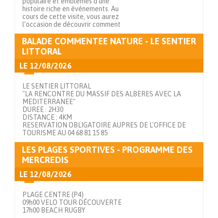
populaire et emblèmes d’une
histoire riche en événements. Au
cours de cette visite, vous aurez
l’occasion de découvrir comment
BALADE COMMENTEE NATURE - LE SENTIER
Voir en détails
LITTORAL
LE
12/08/2026
LE SENTIER LITTORAL
"LA RENCONTRE DU MASSIF DES ALBERES AVEC LA
MEDITERRANEE"
DUREE : 2H30
DISTANCE : 4KM
RESERVATION OBLIGATOIRE AUPRES DE L'OFFICE DE
TOURISME AU 04 68 81 15 85
LES PLAGES SPORTIVES - PROGRAMME DES
Voir en détails
MERCREDIS
LE
12/08/2026
PLAGE CENTRE (P4)
09h00 VELO TOUR DÉCOUVERTE
17h00 BEACH RUGBY