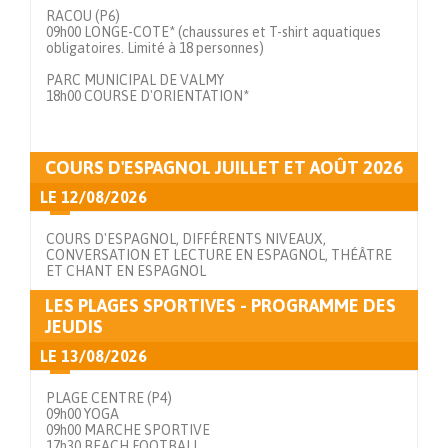
RACOU (P6)
09h00 LONGE-COTE* (chaussures et T-shirt aquatiques
obligatoires. Limité à 18 personnes)
PARC MUNICIPAL DE VALMY
18h00 COURSE D'ORIENTATION*
Voir en détails
COURS D'ESPAGNOL JUILLET ET AOÛT 2026
LE
12/08/2026
COURS D'ESPAGNOL, DIFFÉRENTS NIVEAUX,
CONVERSATION ET LECTURE EN ESPAGNOL, THÉÂTRE
ET CHANT EN ESPAGNOL
LES PLAGES SPORTIVES - PROGRAMME DES
Voir en détails
JEUDIS
LE
13/08/2026
PLAGE CENTRE (P4)
09h00 YOGA
09h00 MARCHE SPORTIVE
17h30 BEACH FOOTBALL