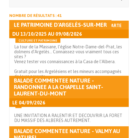
NOMBRE DE RÉSULTATS : 41
LE PATRIMOINE D'ARGELÈS-SUR-MER
AFFICHAGE LISTE
AFFICHAGE CARTE
DU
13/10/2025
AU
09/08/2026
CULTURE ET PATRIMOINE
La tour de la Massane, l’église Notre-Dame-del-Prat, les
dolmens d’Argelès… Connaissez-vous vraiment tous ces
sites ?
Venez tester vos connaissances à la Casa de l’Albera.
Gratuit pour les Argelésiens et les mineurs accompagnés
de leurs parents.
BALADE COMMENTEE NATURE -
RANDONNEE A LA CHAPELLE SAINT-
Voir en détails
LAURENT-DU-MONT
LE
04/09/2026
UNE INVITATION A RALENTIR ET DECOUVRIR LA FORET
DU MASSIF DES ALBERES AUTREMENT.
BALADE COMMENTEE NATURE - VALMY AU
Voir en détails
NATUREL