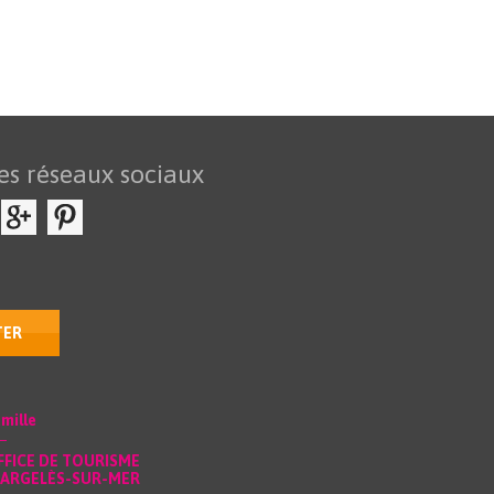
es réseaux sociaux
TER
mille
FFICE DE TOURISME
’ARGELÈS-SUR-MER