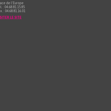
ace de l’Europe
l. : 04.68.81.15.85
x. : 04.68.81.16.01
SITER LE SITE