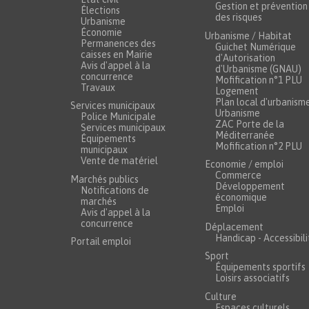
Gestion et prévention
Élections
des risques
Urbanisme
Économie
Urbanisme / Habitat
Permanences des
Guichet Numérique
caisses en Mairie
d'Autorisation
Avis d'appel à la
d'Urbanisme (GNAU)
concurrence
Mofification n°1 PLU
Travaux
Logement
Plan local d'urbanism
Services municipaux
Urbanisme
Police Municipale
ZAC Porte de la
Services municipaux
Méditerranée
Équipements
Mofification n°2 PLU
municipaux
Vente de matériel
Economie / emploi
Commerce
Marchés publics
Développement
Notifications de
économique
marchés
Emploi
Avis d'appel à la
concurrence
Déplacement
Handicap - Accessibili
Portail emploi
Sport
Équipements sportifs
Loisirs associatifs
Culture
Espaces culturels