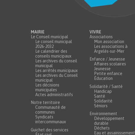
MAIRIE
VIVRE
Le Conseil municipal
Associations
Le conseil municipal
Mon association
2026-2032
Les associations à
Le calendrier des
Argelès-sur-Mer
conseils municipaux
Enfance / Jeunesse
Les archives du conseil
Affaires scolaires
municipal
Jeunesse
Les arrêtés municipaux
Petite enfance
Les archives du Conseil
Éducation
municipal
Les décisions
Solidarité / Santé
municipales
Handicap
Actes administratifs
Santé
Solidarité
Notre territoire
Séniors
Communauté de
communes
Environnement
Syndicats
Développement
intercommunaux
durable
Déchets
Guichet des services
Eau et assainissement
État civil