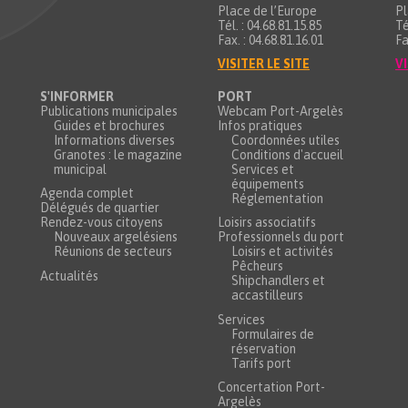
Place de l’Europe
Pl
Tél. : 04.68.81.15.85
Té
Fax. : 04.68.81.16.01
Fa
VISITER LE SITE
VI
S'INFORMER
PORT
Publications municipales
Webcam Port-Argelès
Guides et brochures
Infos pratiques
Informations diverses
Coordonnées utiles
Granotes : le magazine
Conditions d'accueil
municipal
Services et
équipements
Agenda complet
Réglementation
Délégués de quartier
Rendez-vous citoyens
Loisirs associatifs
Nouveaux argelésiens
Professionnels du port
Réunions de secteurs
Loisirs et activités
Pêcheurs
Actualités
Shipchandlers et
accastilleurs
Services
Formulaires de
réservation
Tarifs port
Concertation Port-
Argelès