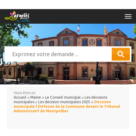
Aller au contenu principal
Rechercher
Formulaire de recherche
Vous êtes ici:
Accueil
>
Mairie
>
Le Conseil municipal
>
Les décisions
municipales
>
Les décision municipales 2025
>
Décision
municipale l Défense de la Commune devant le Tribunal
Administratif de Montpellier