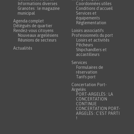
Informations diverses
Coordonnées utiles
Granotes : le magazine
Conditions d'accueil
municipal
Services et
équipements
Agenda complet
Réglementation
Délégués de quartier
Rendez-vous citoyens
Loisirs associatifs
Nouveaux argelésiens
Professionnels du port
Réunions de secteurs
Loisirs et activités
Pêcheurs
Actualités
Shipchandlers et
accastilleurs
Services
Formulaires de
réservation
Tarifs port
Concertation Port-
Argelès
PORT-ARGELÈS : LA
CONCERTATION
CONTINUE
CONCERTATION PORT-
ARGELÈS : C'EST PARTI
!