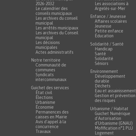
2026-2032
Les associations à
Le calendrier des
Argelès-sur-Mer
conseils municipaux
Enfance / Jeunesse
Les archives du conseil
Affaires scolaires
municipal
Jeunesse
Les arrêtés municipaux
Petite enfance
Les archives du Conseil
Éducation
municipal
Les décisions
Solidarité / Santé
municipales
Handicap
Actes administratifs
Santé
Solidarité
Notre territoire
Séniors
Communauté de
communes
Environnement
Syndicats
Développement
intercommunaux
durable
Déchets
Guichet des services
Eau et assainissement
État civil
Gestion et prévention
Élections
des risques
Urbanisme
Économie
Urbanisme / Habitat
Permanences des
Guichet Numérique
caisses en Mairie
d'Autorisation
Avis d'appel à la
d'Urbanisme (GNAU)
concurrence
Mofification n°1 PLU
Travaux
Logement