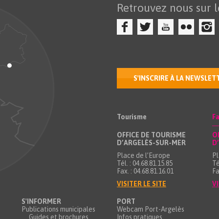
Retrouvez nous sur l
S'INSCRIRE À LA NEWSLET
Tourisme
Fa
OFFICE DE TOURISME
O
D’ARGELÈS-SUR-MER
D
Place de l’Europe
Pl
Tél. : 04.68.81.15.85
Té
Fax. : 04.68.81.16.01
Fa
VISITER LE SITE
VI
S'INFORMER
PORT
Publications municipales
Webcam Port-Argelès
Guides et brochures
Infos pratiques