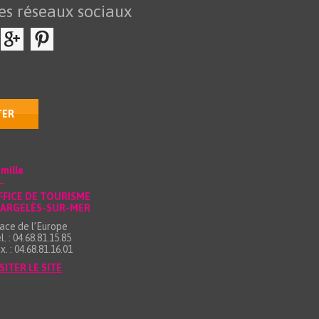
es réseaux sociaux
TER
mille
FFICE DE TOURISME
’ARGELÈS-SUR-MER
ace de l’Europe
l. : 04.68.81.15.85
x. : 04.68.81.16.01
SITER LE SITE