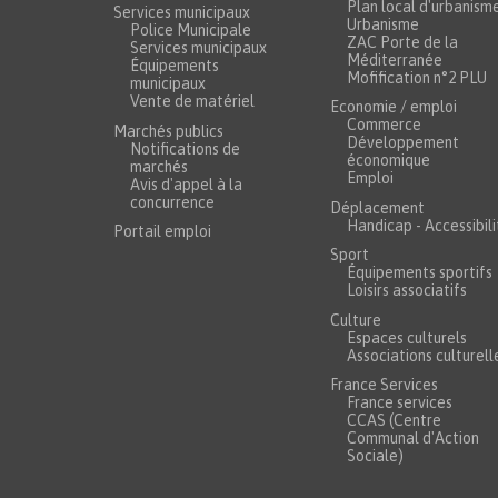
Plan local d'urbanism
Services municipaux
Urbanisme
Police Municipale
ZAC Porte de la
Services municipaux
Méditerranée
Équipements
Mofification n°2 PLU
municipaux
Vente de matériel
Economie / emploi
Commerce
Marchés publics
Développement
Notifications de
économique
marchés
Emploi
Avis d'appel à la
concurrence
Déplacement
Handicap - Accessibili
Portail emploi
Sport
Équipements sportifs
Loisirs associatifs
Culture
Espaces culturels
Associations culturell
France Services
France services
CCAS (Centre
Communal d'Action
Sociale)