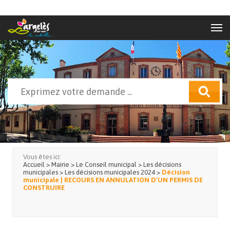
Aller au contenu principal
Rechercher
Formulaire de recherche
Vous êtes ici:
Accueil
>
Mairie
>
Le Conseil municipal
>
Les décisions
municipales
>
Les décisions municipales 2024
>
Décision
municipale | RECOURS EN ANNULATION D'UN PERMIS DE
CONSTRUIRE