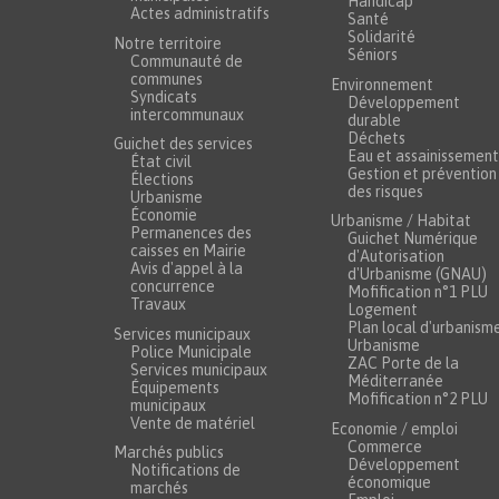
Handicap
Actes administratifs
Santé
Solidarité
Notre territoire
Séniors
Communauté de
communes
Environnement
Syndicats
Développement
intercommunaux
durable
Déchets
Guichet des services
Eau et assainissement
État civil
Gestion et prévention
Élections
des risques
Urbanisme
Économie
Urbanisme / Habitat
Permanences des
Guichet Numérique
caisses en Mairie
d'Autorisation
Avis d'appel à la
d'Urbanisme (GNAU)
concurrence
Mofification n°1 PLU
Travaux
Logement
Plan local d'urbanism
Services municipaux
Urbanisme
Police Municipale
ZAC Porte de la
Services municipaux
Méditerranée
Équipements
Mofification n°2 PLU
municipaux
Vente de matériel
Economie / emploi
Commerce
Marchés publics
Développement
Notifications de
économique
marchés