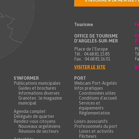
S'INSCRIRE À LA NEWSLET
Tourisme
Fa
OFFICE DE TOURISME
O
D’ARGELÈS-SUR-MER
D
Place de l’Europe
Pl
Tél. : 04.68.81.15.85
Té
Fax. : 04.68.81.16.01
Fa
VISITER LE SITE
VI
S'INFORMER
PORT
Publications municipales
Webcam Port-Argelès
Guides et brochures
Infos pratiques
Informations diverses
Coordonnées utiles
Granotes : le magazine
Conditions d'accueil
municipal
Services et
équipements
Agenda complet
Réglementation
Délégués de quartier
Rendez-vous citoyens
Loisirs associatifs
Nouveaux argelésiens
Professionnels du port
Réunions de secteurs
Loisirs et activités
Pêcheurs