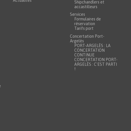
Actualités
Shipchandlers et
accastilleurs
Services
Formulaires de
réservation
Tarifs port
Concertation Port-
Argelès
PORT-ARGELÈS : LA
CONCERTATION
CONTINUE
CONCERTATION PORT-
ARGELÈS : C'EST PARTI
!
e