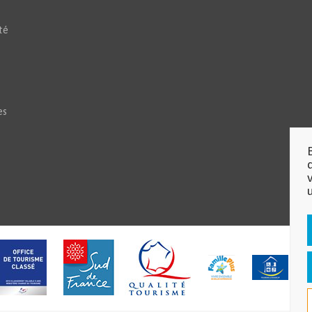
té
es