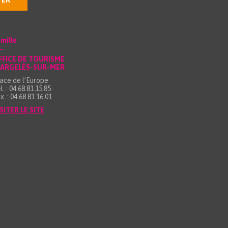
TER
mille
FFICE DE TOURISME
’ARGELÈS-SUR-MER
ace de l’Europe
l. : 04.68.81.15.85
x. : 04.68.81.16.01
SITER LE SITE