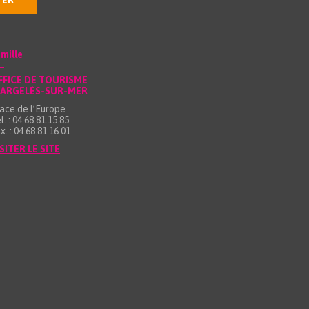
TER
mille
FFICE DE TOURISME
’ARGELÈS-SUR-MER
ace de l’Europe
l. : 04.68.81.15.85
x. : 04.68.81.16.01
SITER LE SITE