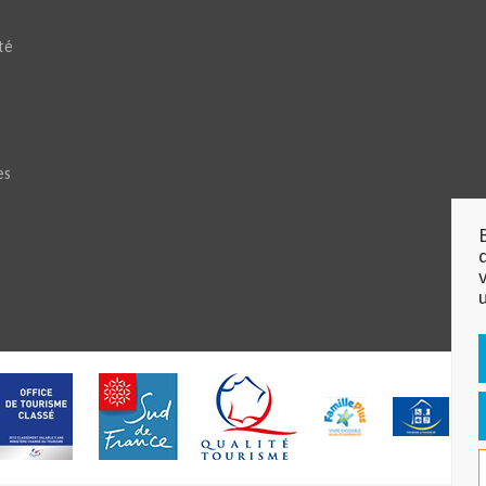
té
es