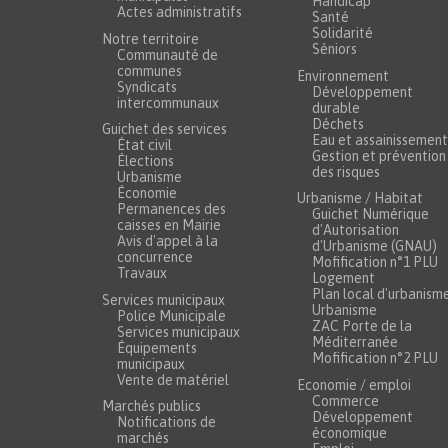
Handicap
Actes administratifs
Santé
Solidarité
Notre territoire
Séniors
Communauté de
communes
Environnement
Syndicats
Développement
intercommunaux
durable
Déchets
Guichet des services
Eau et assainissement
État civil
Gestion et prévention
Élections
des risques
Urbanisme
Économie
Urbanisme / Habitat
Permanences des
Guichet Numérique
caisses en Mairie
d'Autorisation
Avis d'appel à la
d'Urbanisme (GNAU)
concurrence
Mofification n°1 PLU
Travaux
Logement
Plan local d'urbanism
Services municipaux
Urbanisme
Police Municipale
ZAC Porte de la
Services municipaux
Méditerranée
Équipements
Mofification n°2 PLU
municipaux
Vente de matériel
Economie / emploi
Commerce
Marchés publics
Développement
Notifications de
économique
marchés