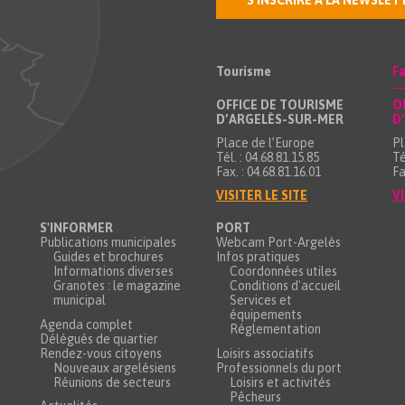
S'INSCRIRE À LA NEWSLET
Tourisme
Fa
OFFICE DE TOURISME
O
D’ARGELÈS-SUR-MER
D
Place de l’Europe
Pl
Tél. : 04.68.81.15.85
Té
Fax. : 04.68.81.16.01
Fa
VISITER LE SITE
VI
S'INFORMER
PORT
Publications municipales
Webcam Port-Argelès
Guides et brochures
Infos pratiques
Informations diverses
Coordonnées utiles
Granotes : le magazine
Conditions d'accueil
municipal
Services et
équipements
Agenda complet
Réglementation
Délégués de quartier
Rendez-vous citoyens
Loisirs associatifs
Nouveaux argelésiens
Professionnels du port
Réunions de secteurs
Loisirs et activités
Pêcheurs