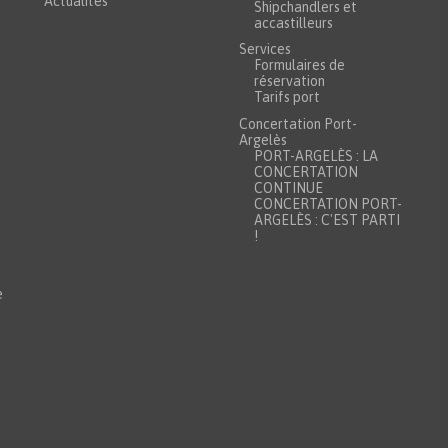
Actualités
Shipchandlers et
accastilleurs
Services
Formulaires de
réservation
Tarifs port
Concertation Port-
Argelès
PORT-ARGELÈS : LA
CONCERTATION
CONTINUE
CONCERTATION PORT-
ARGELÈS : C'EST PARTI
!
e