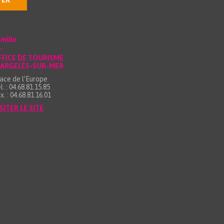
TER
mille
FFICE DE TOURISME
’ARGELÈS-SUR-MER
ace de l’Europe
l. : 04.68.81.15.85
x. : 04.68.81.16.01
SITER LE SITE