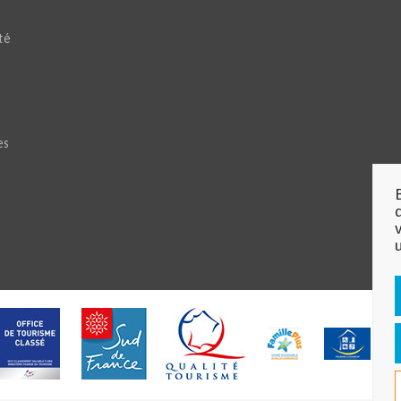
té
es