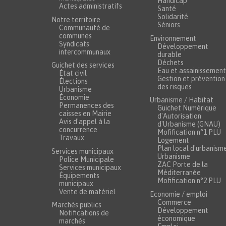
Handicap
Actes administratifs
Santé
Solidarité
Notre territoire
Séniors
Communauté de
communes
Environnement
Syndicats
Développement
intercommunaux
durable
Déchets
Guichet des services
Eau et assainissement
État civil
Gestion et prévention
Élections
des risques
Urbanisme
Économie
Urbanisme / Habitat
Permanences des
Guichet Numérique
caisses en Mairie
d'Autorisation
Avis d'appel à la
d'Urbanisme (GNAU)
concurrence
Mofification n°1 PLU
Travaux
Logement
Plan local d'urbanism
Services municipaux
Urbanisme
Police Municipale
ZAC Porte de la
Services municipaux
Méditerranée
Équipements
Mofification n°2 PLU
municipaux
Vente de matériel
Economie / emploi
Commerce
Marchés publics
Développement
Notifications de
économique
marchés