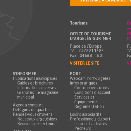
S'INSCRIRE À LA NEWSLET
Tourisme
Fa
OFFICE DE TOURISME
O
D’ARGELÈS-SUR-MER
D
Place de l’Europe
Pl
Tél. : 04.68.81.15.85
Té
Fax. : 04.68.81.16.01
Fa
VISITER LE SITE
VI
S'INFORMER
PORT
Publications municipales
Webcam Port-Argelès
Guides et brochures
Infos pratiques
Informations diverses
Coordonnées utiles
Granotes : le magazine
Conditions d'accueil
municipal
Services et
équipements
Agenda complet
Réglementation
Délégués de quartier
Rendez-vous citoyens
Loisirs associatifs
Nouveaux argelésiens
Professionnels du port
Réunions de secteurs
Loisirs et activités
Pêcheurs