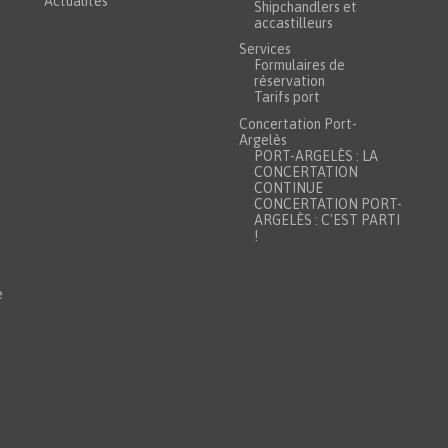
Actualités
Shipchandlers et
accastilleurs
Services
Formulaires de
réservation
Tarifs port
Concertation Port-
Argelès
PORT-ARGELÈS : LA
CONCERTATION
CONTINUE
CONCERTATION PORT-
ARGELÈS : C'EST PARTI
!
e