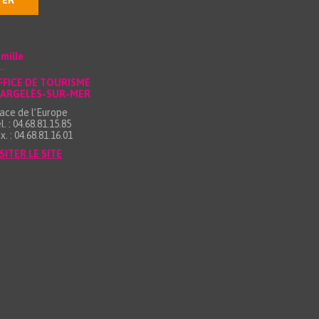
TER
mille
FFICE DE TOURISME
’ARGELÈS-SUR-MER
ace de l’Europe
l. : 04.68.81.15.85
x. : 04.68.81.16.01
SITER LE SITE