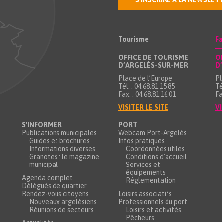
S'INSCRIRE À LA NEWSLET
Tourisme
Fa
OFFICE DE TOURISME
O
D’ARGELÈS-SUR-MER
D
Place de l’Europe
Pl
Tél. : 04.68.81.15.85
Té
Fax. : 04.68.81.16.01
Fa
VISITER LE SITE
VI
S'INFORMER
PORT
Publications municipales
Webcam Port-Argelès
Guides et brochures
Infos pratiques
Informations diverses
Coordonnées utiles
Granotes : le magazine
Conditions d'accueil
municipal
Services et
équipements
Agenda complet
Réglementation
Délégués de quartier
Rendez-vous citoyens
Loisirs associatifs
Nouveaux argelésiens
Professionnels du port
Réunions de secteurs
Loisirs et activités
Pêcheurs