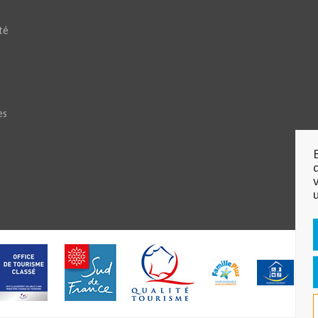
té
es