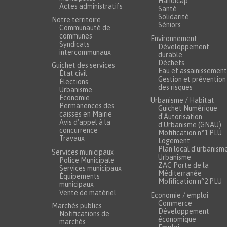
Handicap
Actes administratifs
Santé
Solidarité
Notre territoire
Séniors
Communauté de
communes
Environnement
Syndicats
Développement
intercommunaux
durable
Déchets
Guichet des services
Eau et assainissement
État civil
Gestion et prévention
Élections
des risques
Urbanisme
Économie
Urbanisme / Habitat
Permanences des
Guichet Numérique
caisses en Mairie
d'Autorisation
Avis d'appel à la
d'Urbanisme (GNAU)
concurrence
Mofification n°1 PLU
Travaux
Logement
Plan local d'urbanism
Services municipaux
Urbanisme
Police Municipale
ZAC Porte de la
Services municipaux
Méditerranée
Équipements
Mofification n°2 PLU
municipaux
Vente de matériel
Economie / emploi
Commerce
Marchés publics
Développement
Notifications de
économique
marchés