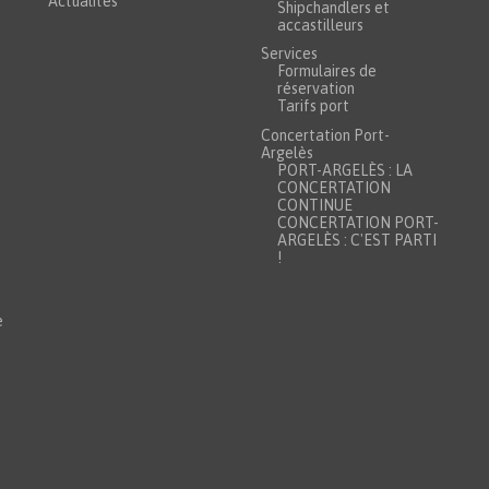
Actualités
Shipchandlers et
accastilleurs
Services
Formulaires de
réservation
Tarifs port
Concertation Port-
Argelès
PORT-ARGELÈS : LA
CONCERTATION
CONTINUE
CONCERTATION PORT-
ARGELÈS : C'EST PARTI
!
e