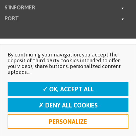
S'INFORMER
PORT
By continuing your navigation, you accept the
deposit of third party cookies intended to offer
you videos, share buttons, personalized content
uploads...
✓ OK, ACCEPT ALL
✗ DENY ALL COOKIES
PERSONALIZE
Mentions légales
Protection des données personnelles
Réalisation: Moustic Multimédia