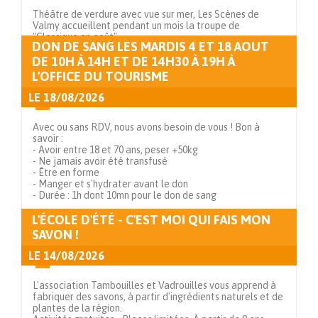
Théâtre de verdure avec vue sur mer, Les Scènes de
Valmy accueillent pendant un mois la troupe de
"Classique en août".
DON DE SANG LES MARDIS 4 ET 18 AOUT
DE 10H À 14H ET DE 14H30 À 19H À
Voir en détails
L'OFFICE DU TOURISME
LE
18/08/2026
Avec ou sans RDV, nous avons besoin de vous ! Bon à
savoir :
- Avoir entre 18 et 70 ans, peser +50kg
- Ne jamais avoir été transfusé
- Être en forme
- Manger et s'hydrater avant le don
- Durée : 1h dont 10mn pour le don de sang
L'ÉCOLE D'ÉTÉ - C'EST MOI QUI FAIS MON
Voir en détails
SAVON !
LE
14/08/2026
L'association Tambouilles et Vadrouilles vous apprend à
fabriquer des savons, à partir d'ingrédients naturels et de
plantes de la région.