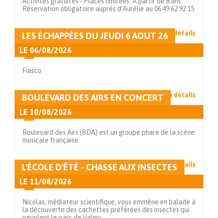
Activités gratuites - Places limitées. À partir de 8 ans.
Réservation obligatoire auprès d'Aurélie au 06 49 62 92 15
Voir en détails
LES ÉCHAPPÉES DU JEUDI 6 AOUT 26
LE
06/08/2026
Fiasco
Voir en détails
BOULEVARD DES AIRS EN CONCERT
LE
10/08/2026
Boulevard des Airs (BDA) est un groupe phare de la scène
musicale française.
Voir en détails
L'ÉCOLE D'ÉTÉ - CHASSE AUX INSECTES
LE
11/08/2026
Nicolas, médiateur scientifique, vous emmène en balade à
la découverte des cachettes préférées des insectes qui
peuplent le parc de Valmy.