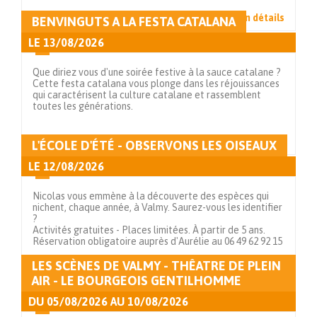
Voir en détails
BENVINGUTS A LA FESTA CATALANA
LE
13/08/2026
Que diriez vous d'une soirée festive à la sauce catalane ?
Cette festa catalana vous plonge dans les réjouissances
qui caractérisent la culture catalane et rassemblent
toutes les générations.
Voir en détails
L'ÉCOLE D'ÉTÉ - OBSERVONS LES OISEAUX
LE
12/08/2026
Nicolas vous emmène à la découverte des espèces qui
nichent, chaque année, à Valmy. Saurez-vous les identifier
?
Activités gratuites - Places limitées. À partir de 5 ans.
Réservation obligatoire auprès d'Aurélie au 06 49 62 92 15
LES SCÈNES DE VALMY - THÊATRE DE PLEIN
Voir en détails
AIR - LE BOURGEOIS GENTILHOMME
DU
05/08/2026
AU
10/08/2026