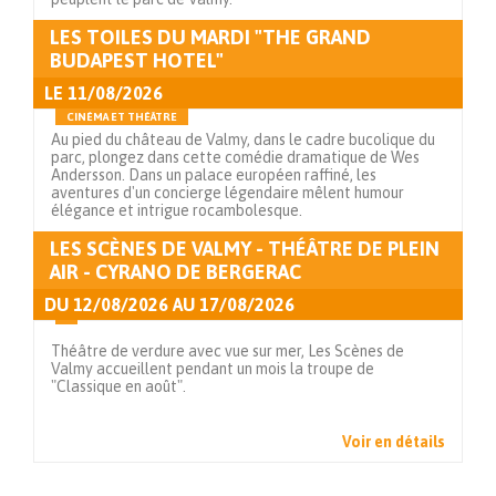
LES TOILES DU MARDI "THE GRAND
Voir en détails
BUDAPEST HOTEL"
LE
11/08/2026
CINÉMA ET THÉÂTRE
Au pied du château de Valmy, dans le cadre bucolique du
parc, plongez dans cette comédie dramatique de Wes
Andersson. Dans un palace européen raffiné, les
aventures d'un concierge légendaire mêlent humour
élégance et intrigue rocambolesque.
LES SCÈNES DE VALMY - THÉÂTRE DE PLEIN
Voir en détails
AIR - CYRANO DE BERGERAC
DU
12/08/2026
AU
17/08/2026
Théâtre de verdure avec vue sur mer, Les Scènes de
Valmy accueillent pendant un mois la troupe de
"Classique en août".
Voir en détails