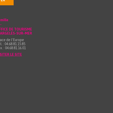
TER
mille
FFICE DE TOURISME
’ARGELÈS-SUR-MER
ace de l’Europe
l. : 04.68.81.15.85
x. : 04.68.81.16.01
SITER LE SITE