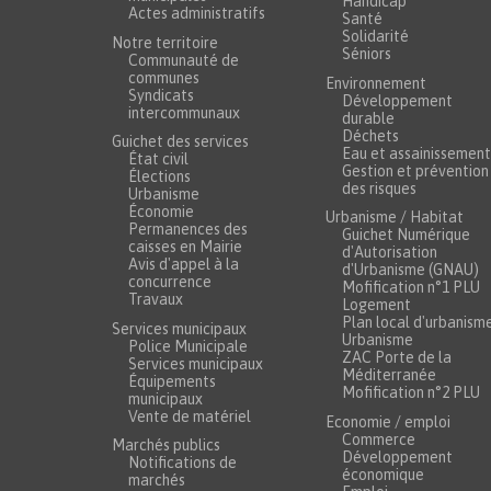
Handicap
Actes administratifs
Santé
Solidarité
Notre territoire
Séniors
Communauté de
communes
Environnement
Syndicats
Développement
intercommunaux
durable
Déchets
Guichet des services
Eau et assainissement
État civil
Gestion et prévention
Élections
des risques
Urbanisme
Économie
Urbanisme / Habitat
Permanences des
Guichet Numérique
caisses en Mairie
d'Autorisation
Avis d'appel à la
d'Urbanisme (GNAU)
concurrence
Mofification n°1 PLU
Travaux
Logement
Plan local d'urbanism
Services municipaux
Urbanisme
Police Municipale
ZAC Porte de la
Services municipaux
Méditerranée
Équipements
Mofification n°2 PLU
municipaux
Vente de matériel
Economie / emploi
Commerce
Marchés publics
Développement
Notifications de
économique
marchés