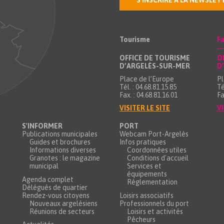
S'INSCRIRE À LA NEWSLET
Tourisme
Fa
OFFICE DE TOURISME
O
D’ARGELÈS-SUR-MER
D
Place de l’Europe
Pl
Tél. : 04.68.81.15.85
Té
Fax. : 04.68.81.16.01
Fa
VISITER LE SITE
VI
S'INFORMER
PORT
Publications municipales
Webcam Port-Argelès
Guides et brochures
Infos pratiques
Informations diverses
Coordonnées utiles
Granotes : le magazine
Conditions d'accueil
municipal
Services et
équipements
Agenda complet
Réglementation
Délégués de quartier
Rendez-vous citoyens
Loisirs associatifs
Nouveaux argelésiens
Professionnels du port
Réunions de secteurs
Loisirs et activités
Pêcheurs