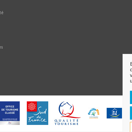
té
es