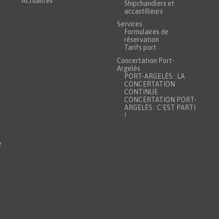
Actualités
Shipchandlers et
accastilleurs
Services
Formulaires de
réservation
Tarifs port
Concertation Port-
Argelès
PORT-ARGELÈS : LA
CONCERTATION
CONTINUE
CONCERTATION PORT-
ARGELÈS : C'EST PARTI
!
e