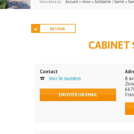
Vous êtes ici:
Accueil
>
Vivre
>
Solidarité / Santé
>
San
RETOUR
CABINET 
Contact
Adr
Voir le numéro
8 a
Zone
667
Fra
ENVOYER UN EMAIL