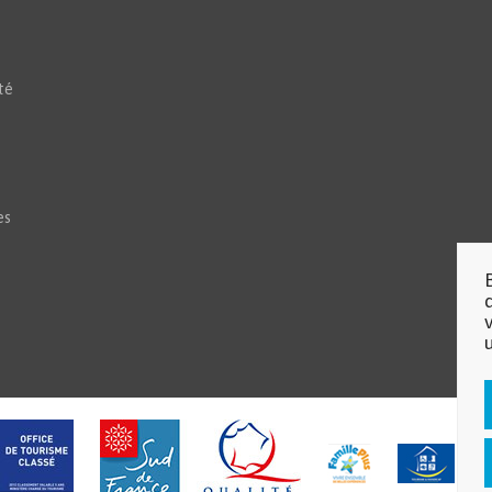
té
es