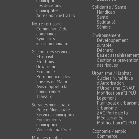
municipal
Les décisions
Solidarité / Santé
municipales
Handicap
Actes administratifs
Santé
Solidarité
Notre territoire
Séniors
Communauté de
communes
Environnement
Syndicats
Développement
intercommunaux
durable
Déchets
Guichet des services
Eau et assainissement
État civil
Gestion et prévention
Élections
des risques
Urbanisme
Économie
Urbanisme / Habitat
Permanences des
Guichet Numérique
caisses en Mairie
d'Autorisation
Avis d'appel à la
d'Urbanisme (GNAU)
concurrence
Mofification n°1 PLU
Travaux
Logement
Plan local d'urbanism
Services municipaux
Urbanisme
Police Municipale
ZAC Porte de la
Services municipaux
Méditerranée
Équipements
Mofification n°2 PLU
municipaux
Vente de matériel
Economie / emploi
Commerce
Marchés publics