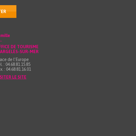
TER
mille
FFICE DE TOURISME
’ARGELÈS-SUR-MER
ace de l’Europe
l. : 04.68.81.15.85
x. : 04.68.81.16.01
SITER LE SITE