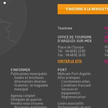
S'INSCRIRE À LA NEWSLET
Tourisme
Fa
OFFICE DE TOURISME
O
D’ARGELÈS-SUR-MER
D
Place de l’Europe
Pl
Tél. : 04.68.81.15.85
Té
Fax. : 04.68.81.16.01
Fa
VISITER LE SITE
VI
S'INFORMER
PORT
Publications municipales
Webcam Port-Argelès
Guides et brochures
Infos pratiques
Informations diverses
Coordonnées utiles
Granotes : le magazine
Conditions d'accueil
municipal
Services et
équipements
Agenda complet
Réglementation
Délégués de quartier
Rendez-vous citoyens
Loisirs associatifs
Nouveaux argelésiens
Professionnels du port