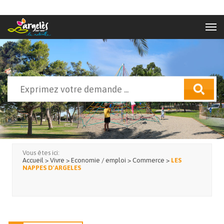
Aller au contenu principal
Rechercher
Formulaire de recherche
Vous êtes ici:
Accueil
>
Vivre
>
Economie / emploi
>
Commerce
>
LES
NAPPES D'ARGELES