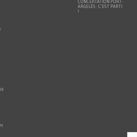
CONCERTATION PORT-
ARGELÈS : C'EST PARTI
!
e
té
es