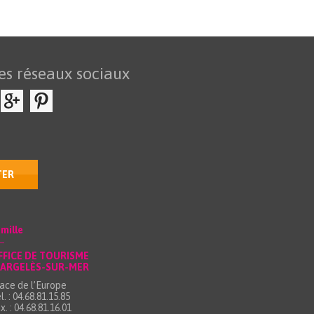
es réseaux sociaux
TER
mille
FFICE DE TOURISME
’ARGELÈS-SUR-MER
ace de l’Europe
l. : 04.68.81.15.85
x. : 04.68.81.16.01