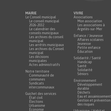
MAIRIE
VIVRE
Le Conseil municipal
Associations
Le conseil municipal
Mon association
2026-2032
Les associations à
Le calendrier des
Argelès-sur-Mer
conseils municipaux
Enfance / Jeunesse
Les archives du conseil
Affaires scolaires
municipal
Jeunesse
Les arrêtés municipaux
Petite enfance
Les archives du Conseil
Éducation
municipal
Les décisions
Solidarité / Santé
municipales
Handicap
Actes administratifs
Santé
Solidarité
Notre territoire
Séniors
Communauté de
communes
Environnement
Syndicats
Développement
intercommunaux
durable
Déchets
Guichet des services
Eau et assainissement
État civil
Gestion et prévention
Élections
des risques
Urbanisme
Économie
Urbanisme / Habitat