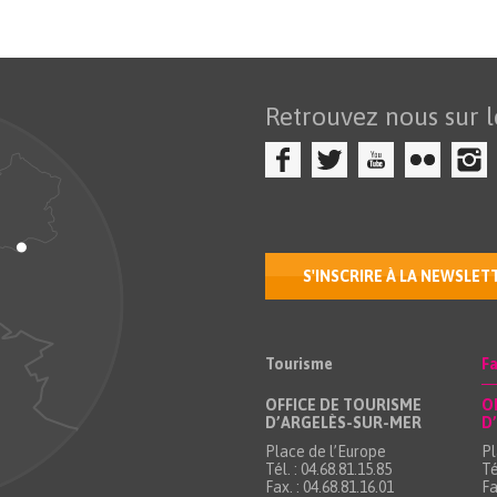
Retrouvez nous sur l
S'INSCRIRE À LA NEWSLET
Tourisme
Fa
OFFICE DE TOURISME
O
D’ARGELÈS-SUR-MER
D
Place de l’Europe
Pl
Tél. : 04.68.81.15.85
Té
Fax. : 04.68.81.16.01
Fa