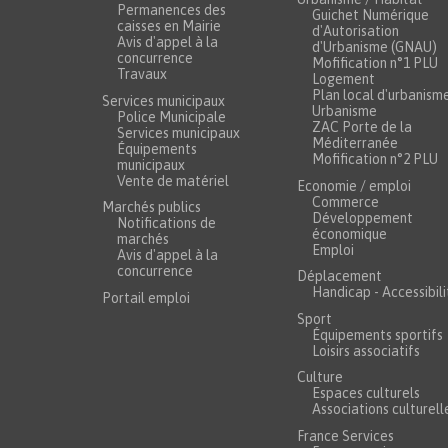
Permanences des
Guichet Numérique
caisses en Mairie
d'Autorisation
Avis d'appel à la
d'Urbanisme (GNAU)
concurrence
Mofification n°1 PLU
Travaux
Logement
Plan local d'urbanism
Services municipaux
Urbanisme
Police Municipale
ZAC Porte de la
Services municipaux
Méditerranée
Équipements
Mofification n°2 PLU
municipaux
Vente de matériel
Economie / emploi
Commerce
Marchés publics
Développement
Notifications de
économique
marchés
Emploi
Avis d'appel à la
concurrence
Déplacement
Handicap - Accessibili
Portail emploi
Sport
Équipements sportifs
Loisirs associatifs
Culture
Espaces culturels
Associations culturell
France Services