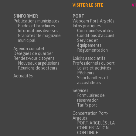
VISITER LE SITE
VI
S'INFORMER
PORT
Publications municipales
Webcam Port-Argelès
Guides et brochures
Infos pratiques
Informations diverses
Coordonnées utiles
Granotes : le magazine
Conditions d'accueil
municipal
Services et
équipements
Agenda complet
Réglementation
Délégués de quartier
Rendez-vous citoyens
Loisirs associatifs
Nouveaux argelésiens
Professionnels du port
Réunions de secteurs
Loisirs et activités
Pêcheurs
Actualités
Shipchandlers et
accastilleurs
Services
Formulaires de
réservation
Tarifs port
Concertation Port-
Argelès
PORT-ARGELÈS : LA
CONCERTATION
CONTINUE