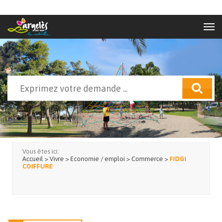
Aller au contenu principal
Rechercher
Formulaire de recherche
Vous êtes ici:
Accueil
>
Vivre
>
Economie / emploi
>
Commerce
>
FIDGI
COIFFURE