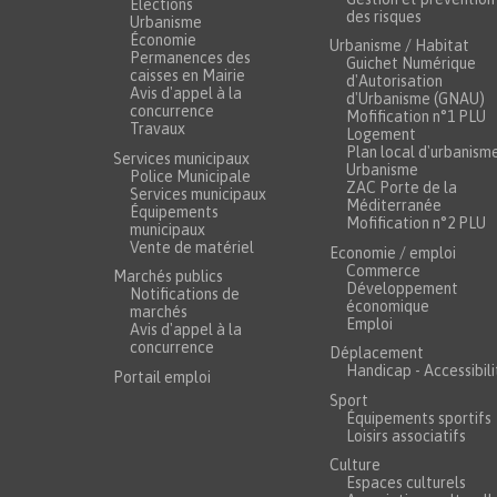
Élections
des risques
Urbanisme
Économie
Urbanisme / Habitat
Permanences des
Guichet Numérique
caisses en Mairie
d'Autorisation
Avis d'appel à la
d'Urbanisme (GNAU)
concurrence
Mofification n°1 PLU
Travaux
Logement
Plan local d'urbanism
Services municipaux
Urbanisme
Police Municipale
ZAC Porte de la
Services municipaux
Méditerranée
Équipements
Mofification n°2 PLU
municipaux
Vente de matériel
Economie / emploi
Commerce
Marchés publics
Développement
Notifications de
économique
marchés
Emploi
Avis d'appel à la
concurrence
Déplacement
Handicap - Accessibili
Portail emploi
Sport
Équipements sportifs
Loisirs associatifs
Culture
Espaces culturels