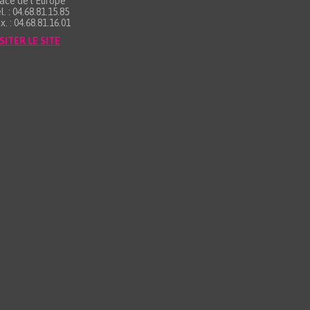
ace de l’Europe
l. : 04.68.81.15.85
x. : 04.68.81.16.01
SITER LE SITE