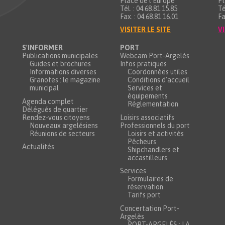
Place de l’Europe
Pl
Tél. : 04.68.81.15.85
Té
Fax. : 04.68.81.16.01
Fa
VISITER LE SITE
VI
S'INFORMER
PORT
Publications municipales
Webcam Port-Argelès
Guides et brochures
Infos pratiques
Informations diverses
Coordonnées utiles
Granotes : le magazine
Conditions d'accueil
municipal
Services et
équipements
Agenda complet
Réglementation
Délégués de quartier
Rendez-vous citoyens
Loisirs associatifs
Nouveaux argelésiens
Professionnels du port
Réunions de secteurs
Loisirs et activités
Pêcheurs
Actualités
Shipchandlers et
accastilleurs
Services
Formulaires de
réservation
Tarifs port
Concertation Port-
Argelès
PORT-ARGELÈS : LA