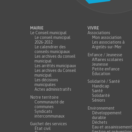
MAIRIE
VIVRE
Le Conseil municipal
Associations
Le conseil municipal
Mon association
2026-2032
Les associations à
Le calendrier des
Argelès-sur-Mer
conseils municipaux
Enfance / Jeunesse
Les archives du conseil
Affaires scolaires
municipal
Jeunesse
Les arrêtés municipaux
Petite enfance
Les archives du Conseil
Éducation
municipal
Les décisions
Solidarité / Santé
municipales
Handicap
Actes administratifs
Santé
Solidarité
Notre territoire
Séniors
Communauté de
communes
Environnement
Syndicats
Développement
intercommunaux
durable
Déchets
Guichet des services
Eau et assainissement
État civil
Gestion et prévention