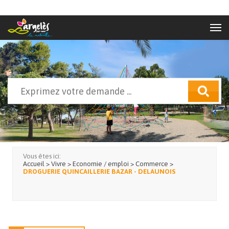
Aller au contenu principal
Rechercher
Formulaire de recherche
Vous êtes ici:
Accueil
>
Vivre
>
Economie / emploi
>
Commerce
>
DROGUERIE QUINCAILLERIE BAZAR - DELAUNOIS