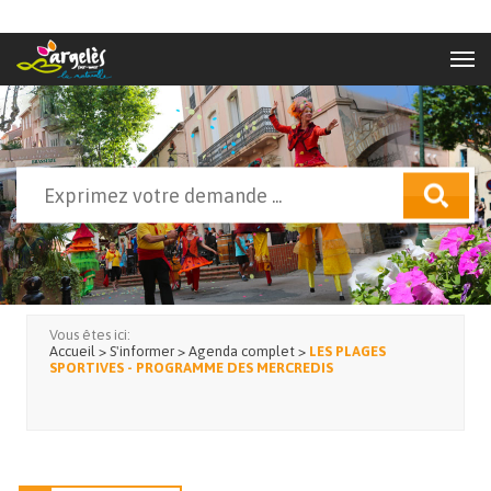
Aller au contenu principal
Rechercher
Formulaire de recherche
Vous êtes ici:
Accueil
>
S'informer
>
Agenda complet
>
LES PLAGES
SPORTIVES - PROGRAMME DES MERCREDIS